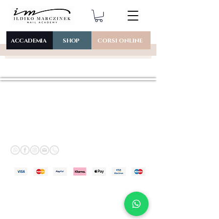
ACCADEMIA
SHOP
CORSI ONLINE
IM Nail Academy
Informative
di Palopoli Angelo
Cookie Policy
P.IVA
01855700389
Via Aldo Bozzi
21 -
sede operariva:
Privacy Policy
48124
Ravenna (RA)
Termini e condizioni
email:
corsi@nailacademy.info
Politica di spedizione
| Tel:
0544 401161
Politica di reso