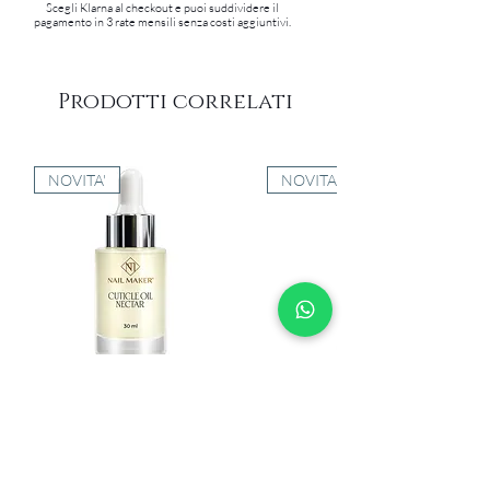
Scegli Klarna al checkout e puoi suddividere il
pagamento in 3 rate mensili senza costi aggiuntivi.
Prodotti correlati
NOVITA'
NOVITA'
Cuticle Oil Nectar 30ml
UV Shield Spray Ialuronico
100ml
Prezzo
15,40 €
Prezzo
31,70 €
IVA inclusa