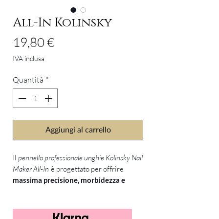
All-In Kolinsky
Prezzo
19,80 €
IVA inclusa
Quantità
*
Aggiungi al carrello
Il
pennello professionale unghie Kolinsky Nail
Maker All-In
è progettato per offrire
massima precisione, morbidezza e
versatilità
in ogni tecnica di
ricostruzione.