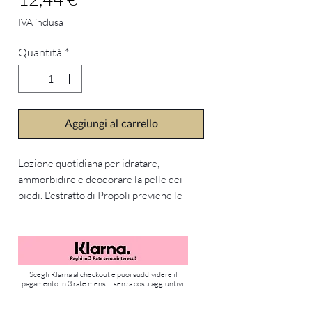
IVA inclusa
Quantità
*
Aggiungi al carrello
Lozione quotidiana per idratare,
ammorbidire e deodorare la pelle dei
piedi. L'estratto di Propoli previene le
infiammazioni e infezioni. Si assorbe
rapidamente lasciando la pelle morbida e
lenita.
Ingredienti attivi: estratto di propoli, urea,
Triclosan, Sali di acidi non decilati,
Scegli Klarna al checkout e puoi suddividere il
pagamento in 3 rate mensili senza costi aggiuntivi.
glicerina. Il 95% degli ingredienti sono di
origine naturale secondo i criteri dello