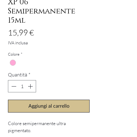
XP 06
Semipermanente
15ml
Prezzo
15,99 €
IVA inclusa
Colore
*
Quantità
*
Aggiungi al carrello
Colore semipermanente ultra
pigmentato.