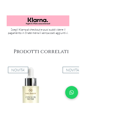
Polimerizza LED 60 secondi / UV 4
minuti
Scegli Klarna al checkout e puoi suddividere il
pagamento in 3 rate mensili senza costi aggiuntivi.
Prodotti correlati
NOVITA'
NOVITA'