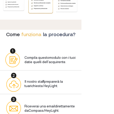
Come
funziona
la procedura?
Compila questomodulo con i tuoi
datie quelli dell'acquirente.
Il nostro staff
preparerà la
tua
richiesta HeyLight.
Riceverai una email
direttamente
da
Compass/HeyLight.