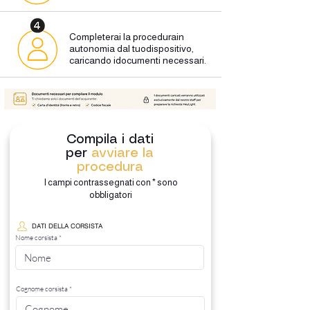
Completerai la procedura
in
autonomia dal tuo
dispositivo,
caricando i
documenti necessari.
Compila i dati
per
avviare la
procedura
I campi contrassegnati con * sono
obbligatori
DATI DELLA CORSISTA
Nome corsista
Cognome corsista